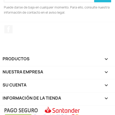
Puede darse de baja en cualquier momento. Para ello, consulte nuestra
información de contacto en el aviso legal.
Facebook
PRODUCTOS

NUESTRA EMPRESA

SU CUENTA

INFORMACIÓN DE LA TIENDA
keyboard_arrow_down