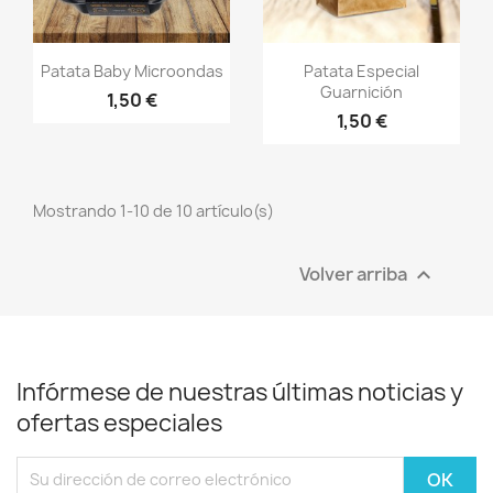
Vista rápida
Vista rápida


Patata Baby Microondas
Patata Especial
Guarnición
1,50 €
1,50 €
Mostrando 1-10 de 10 artículo(s)
Volver arriba

Infórmese de nuestras últimas noticias y
ofertas especiales