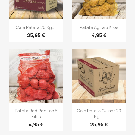
Vista rápida
Vista rápida


Caja Patata 20 Kg....
Patata Agria 5 Kilos
25,95 €
4,95 €
Vista rápida
Vista rápida


Patata Red Pontiac 5
Caja Patata Guisar 20
Kilos
Kg....
4,95 €
25,95 €