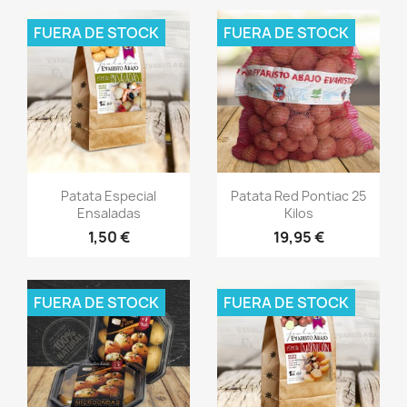
FUERA DE STOCK
FUERA DE STOCK
Vista rápida
Vista rápida


Patata Especial
Patata Red Pontiac 25
Ensaladas
Kilos
1,50 €
19,95 €
FUERA DE STOCK
FUERA DE STOCK