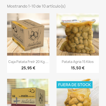
Mostrando 1-10 de 10 artículo(s)
Vista rápida
Vista rápida


Caja Patata Freír 20 Kg....
Patata Agria 15 Kilos
25,95 €
15,50 €
FUERA DE STOCK